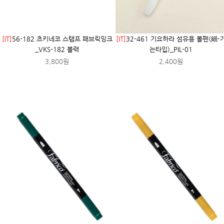
[IT]
56-182 츠키네코 스탬프 패브릭잉크
[IT]
32-461 기요하라 섬유용 볼펜(細-
_VKS-182 블랙
는타입)_PIL-01
3,800원
2,400원