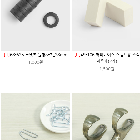
[IT]
68-625 도넛츠 원형자석_28mm
[IT]
49-106 해피베어스 스탬프용 조각
지우개(2개)
1,000원
1,500원