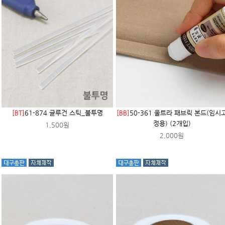
[BT]
61-874 글루건 스틱_불투명
[BB]
50-361 울트라 패브릭 본드(임시
정용) (2개입)
1,500원
2,000원