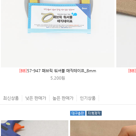
[BB]
57-947 패브릭 워셔블 매직테이프_8mm
[BB
5,200원
최신상품
낮은 판매가
높은 판매가
인기상품