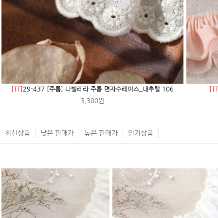
[TT]
29-437 [주름] 나빌레라 주름 면자수레이스_내추럴 106
[TT
3,300원
최신상품
낮은 판매가
높은 판매가
인기상품