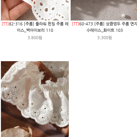
[TT]
82-316 [주름] 플라워 펀칭 주름 레
[TT]
60-473 [주름] 상큼앵두 주름 면
이스_백아이보리 110
수레이스_화이트 103
3,800원
3,300원