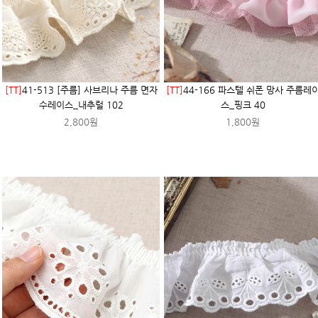
[TT]
41-513 [주름] 사브리나 주름 면자
[TT]
44-166 파스텔 쉬폰 망사 주름레
수레이스_내추럴 102
스_핑크 40
2,800원
1,800원