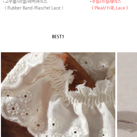
고무줄/라셀/레버레이스
주름/프릴레이스
( Rubber Band /Raschel Lace )
( Pleat/ Frill_Lace )
BEST1