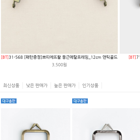
[BT]
31-568 [패턴증정]쁘띠에뜨왈 둥근메탈프레임_12cm 앤틱골드
[BT]
7
3,500원
최신상품
낮은 판매가
높은 판매가
인기상품