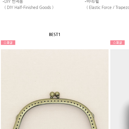
DIY 반제품
바네/휠
( DIY Half-Finished Goods )
( Elastic Force / Trape
BEST1